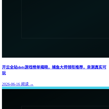
开云全站slots游戏榜单揭晓，捕鱼大师领衔推荐，亲测真实可
玩
2026-06-16
阅读
→