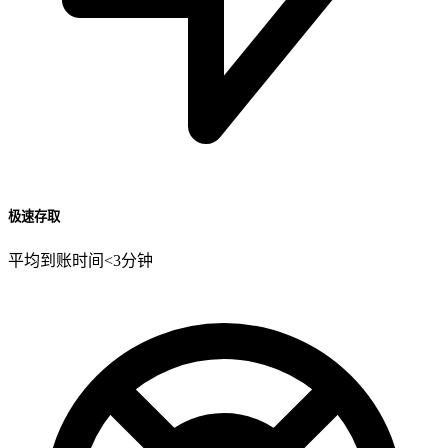
极速存取
平均到账时间<3分钟