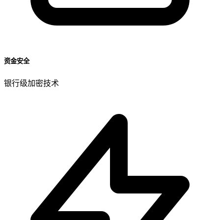
资金安全
银行级加密技术