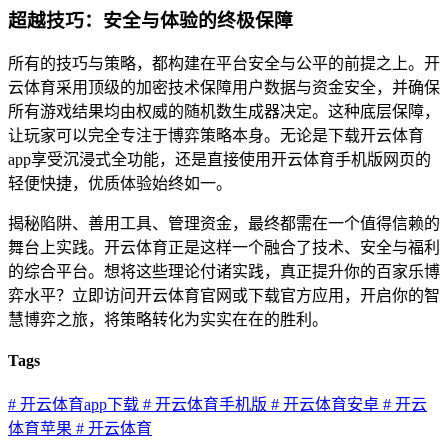
超越技巧：安全与体验的终极保障
所有的技巧与策略，都构建在平台安全与公平的前提之上。开
云体育采用顶级的加密技术保障用户数据与资金安全，并确保
所有游戏结果均由权威的随机数生成器决定。这种底层保障，
让玩家可以完全专注于博弈策略本身。无论是下载开云体育
app享受沉浸式全功能，还是直接使用开云体育手机版网页的
轻便快捷，优质体验始终如一。
揭秘陷阱、善用工具、管理资金，最终都需在一个值得信赖的
舞台上实践。开云体育正是这样一个融合了技术、安全与福利
的综合平台。想将这些理论付诸实践，真正提升你的百家乐博
弈水平？立即访问开云体育官网或下载官方应用，开启你的智
慧博弈之旅，将策略转化为实实在在的胜利。
Tags
# 开云体育app下载
# 开云体育手机版
# 开云体育安卓
# 开云
体育苹果
# 开云体育