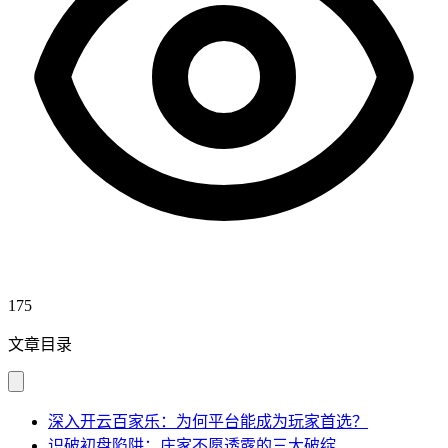
175
文章目录
深入开云百家乐：为何平台能成为玩家首选？
识破初盘陷阱：庄家不愿透露的三大破绽