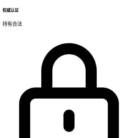
权威认证
持有合法