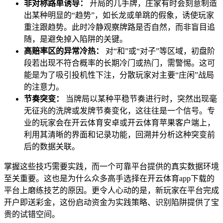
非对称路单诱导：
开局的几手牌，庄家有时会刻意制造
出某种明显的“趋势”，如长龙或单跳的假象，诱使玩家
重注跟趋势。此时冷静观察牌路是否自然，而非盲目追
随，是避免掉入陷阱的关键。
高赔率区的异常冷热：
对“和”或“对子”等区域，初盘阶
段若出现不符合概率的长期冷门或热门，需警惕。这可
能是为了吸引投机性下注，分散玩家对主要“庄闲”战局
的注意力。
节奏突变：
当牌局以某种平稳节奏进行时，突然出现毫
无征兆的洗牌或发牌节奏变化，这往往是一个信号。专
业的玩家会在开云体育安卓或开云体育苹果客户端上，
利用其清晰的界面和记录功能，回溯并分析这种突变前
后的数据关联。
掌握这些技巧需要实践，而一个可靠平台提供的真实数据环境
至关重要。这也是为什么众多高手选择在开云体育app下载的
平台上磨练技艺的原因。更令人心动的是，新玩家在平台完成
开户即送彩金，这份启动资金为实践策略、识别陷阱提供了宝
贵的试错空间。