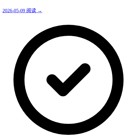
2026-05-09
阅读
→