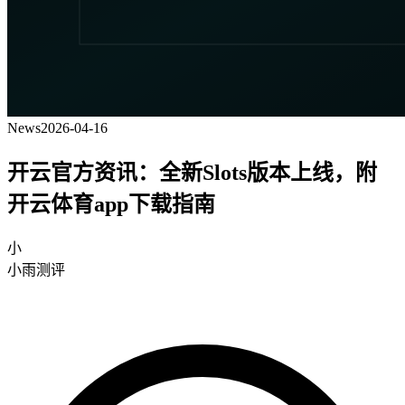
News
2026-04-16
开云官方资讯：全新Slots版本上线，附
开云体育app下载指南
小
小雨测评