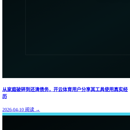
从家庭破碎到还清债务，开云体育用户分享其工具使用真实经
历
2026-04-10
阅读
→