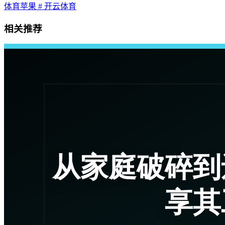
体育苹果
# 开云体育
相关推荐