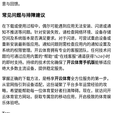
意与回馈。
常见问题与排障建议
在下载或使用过程中，偶尔可能遇到应用无法安装、闪退或通
知不推送等问题。针对安装失败，请检查网络环境、设备存储
空间及系统版本是否满足要求。对于闪退，可尝试重启设备或
重新安装最新版应用。通知问题则需检查应用内的通知设置及
系统的权限管理。开云体育拥有专业的客服团队，任何技术问
题均可通过应用内置的“帮助”或“在线客服”通道获得7x24小时
的即时支持。持续的技术优化确保了
开云体育手机版
能够适应
绝大多数主流设备，提供稳定服务。
掌握正确的下载方法，是畅享
开云体育
全方位服务的第一步。
从官网指引到设备适配，这份凝聚了平台多年运营经验的攻
略，希望能帮助每一位体育爱好者扫清障碍。现在，就访问开
云体育官方网站，获取专属您的移动应用，开启极致的体育娱
乐体验吧。