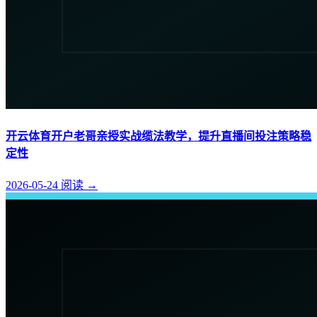
开云体育开户老哥亲授实战缆法教学，提升直播间投注策略稳
定性
2026-05-24
阅读
→