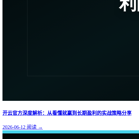
开云官方深度解析：从看懂就赢到长期盈利的实战策略分享
2026-06-12
阅读
→