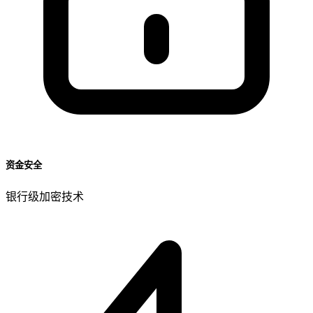
资金安全
银行级加密技术