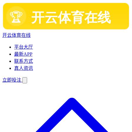
开云体育在线
平台大厅
最新APP
联系方式
真人资讯
立即投注