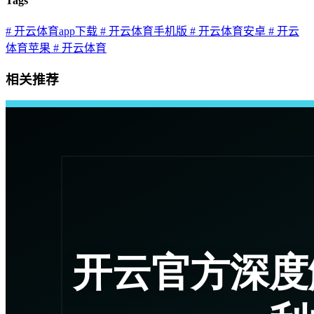
Tags
# 开云体育app下载
# 开云体育手机版
# 开云体育安卓
# 开云
体育苹果
# 开云体育
相关推荐