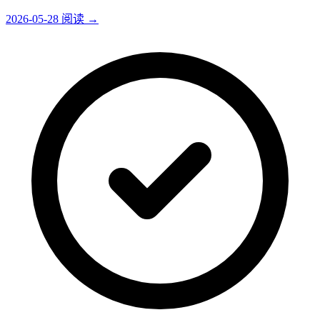
2026-05-28
阅读
→