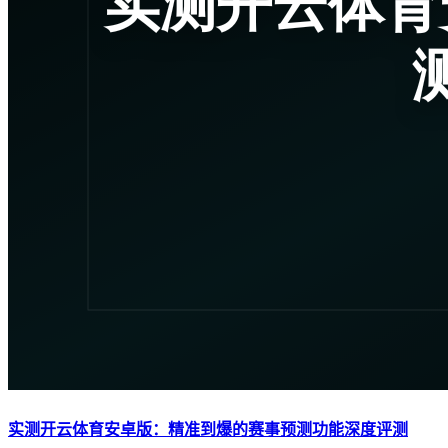
实测开云体育安卓版：精准到爆的赛事预测功能深度评测