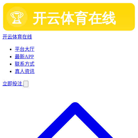
开云体育在线
平台大厅
最新APP
联系方式
真人资讯
立即投注