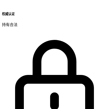
权威认证
持有合法