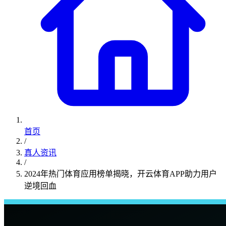
首页
/
真人资讯
/
2024年热门体育应用榜单揭晓，开云体育APP助力用户
逆境回血