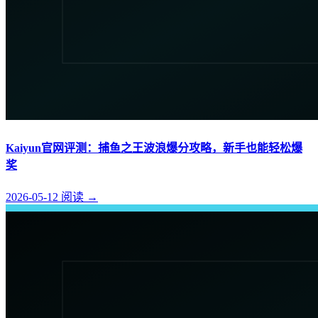
Kaiyun官网评测：捕鱼之王波浪爆分攻略，新手也能轻松爆
奖
2026-05-12
阅读
→