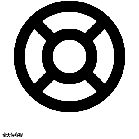
全天候客服