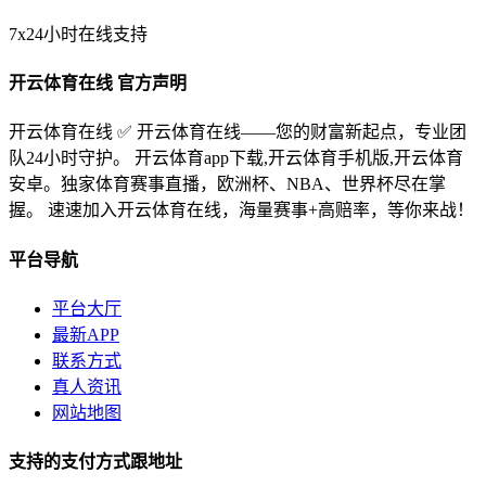
7x24小时在线支持
开云体育在线 官方声明
开云体育在线 ✅ 开云体育在线——您的财富新起点，专业团
队24小时守护。 开云体育app下载,开云体育手机版,开云体育
安卓。独家体育赛事直播，欧洲杯、NBA、世界杯尽在掌
握。 速速加入开云体育在线，海量赛事+高赔率，等你来战！
平台导航
平台大厅
最新APP
联系方式
真人资讯
网站地图
支持的支付方式跟地址