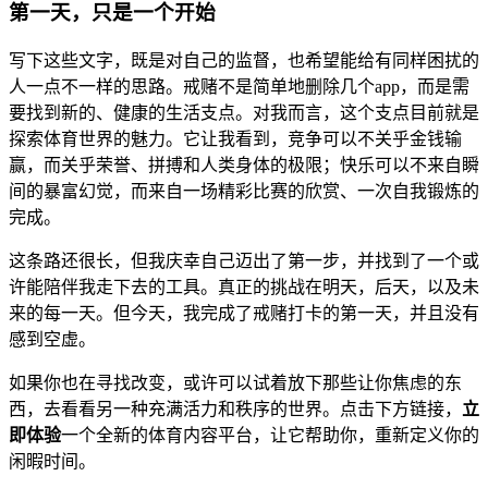
第一天，只是一个开始
写下这些文字，既是对自己的监督，也希望能给有同样困扰的
人一点不一样的思路。戒赌不是简单地删除几个app，而是需
要找到新的、健康的生活支点。对我而言，这个支点目前就是
探索体育世界的魅力。它让我看到，竞争可以不关乎金钱输
赢，而关乎荣誉、拼搏和人类身体的极限；快乐可以不来自瞬
间的暴富幻觉，而来自一场精彩比赛的欣赏、一次自我锻炼的
完成。
这条路还很长，但我庆幸自己迈出了第一步，并找到了一个或
许能陪伴我走下去的工具。真正的挑战在明天，后天，以及未
来的每一天。但今天，我完成了戒赌打卡的第一天，并且没有
感到空虚。
如果你也在寻找改变，或许可以试着放下那些让你焦虑的东
西，去看看另一种充满活力和秩序的世界。点击下方链接，
立
即体验
一个全新的体育内容平台，让它帮助你，重新定义你的
闲暇时间。