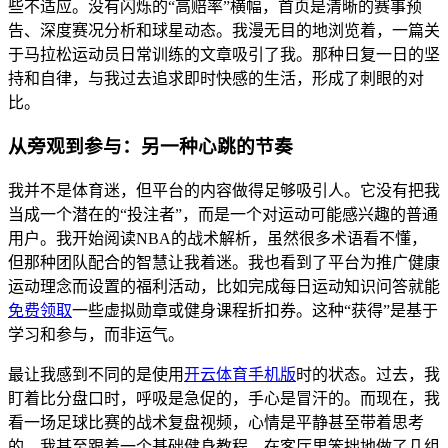
些不适应。没有闪烁的“高赔率”横幅，首页是清晰的赛事预
告、深度赛况分析和球星动态。我漫无目的地浏览着，一篇关
于马拉松运动员日常训练的文章吸引了我。那种日复一日的坚
持和自律，与我过去追求即时快感的生活，形成了刺眼的对
比。
从旁观到参与：另一种心跳的节奏
我并不是体育迷，但平台的内容做得足够吸引人。它没有把我
当成一个潜在的“投注者”，而是一个对运动可能感兴趣的普通
用户。我开始阅读NBA的战术解析，虽然很多术语看不懂，
但那种团队配合的智慧让我着迷。我也看到了平台为推广健康
运动理念而设置的福利活动，比如完成每日运动知识问答就能
免费领取
一些虚拟勋章或健身课程折扣券。这种“获得”是基于
学习和参与，而非运气。
最让我感到不同的是使用
开云体育手机版
时的状态。过去，我
盯着比分盘口时，呼吸是急促的，手心是冒汗的。而现在，我
看一场足球比赛的战术复盘视频，心情是平静甚至带着思考
的。我甚至跟着一个基础健身教程，在客厅里笨拙地做了几组