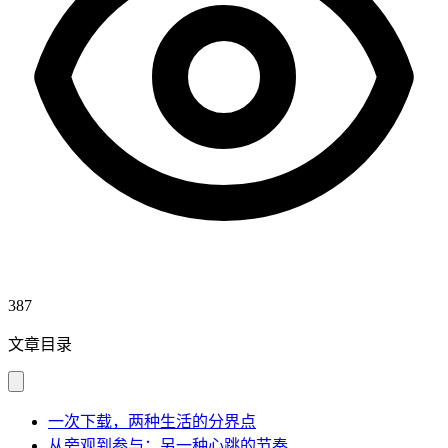
387
文章目录
一次下载，两种生活的分界点
从旁观到参与：另一种心跳的节奏