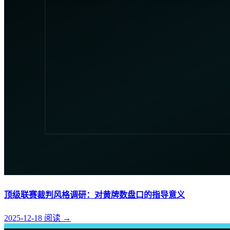
顶级联赛裁判风格调研：对黄牌数盘口的指导意义
2025-12-18
阅读
→