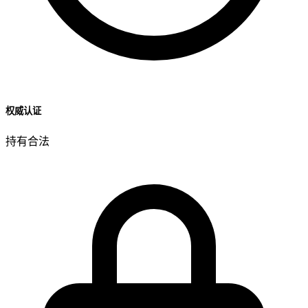
权威认证
持有合法