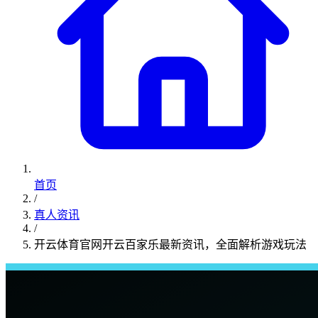
首页
/
真人资讯
/
开云体育官网开云百家乐最新资讯，全面解析游戏玩法