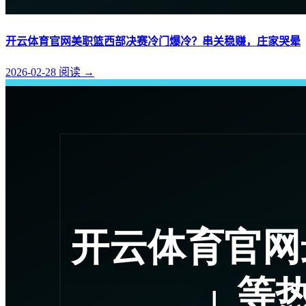
开云体育官网美职篮西部决赛冷门爆冷？串关稳赚，庄家哭晕
2026-02-28
阅读
→