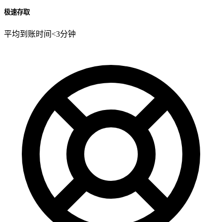
极速存取
平均到账时间<3分钟