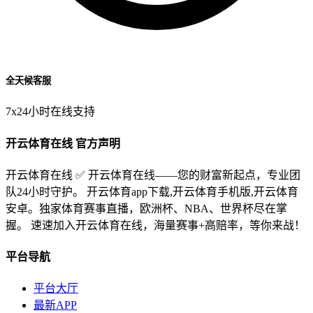
全天候客服
7x24小时在线支持
开云体育在线 官方声明
开云体育在线 ✅ 开云体育在线——您的财富新起点，专业团
队24小时守护。 开云体育app下载,开云体育手机版,开云体育
安卓。独家体育赛事直播，欧洲杯、NBA、世界杯尽在掌
握。 速速加入开云体育在线，海量赛事+高赔率，等你来战！
平台导航
平台大厅
最新APP